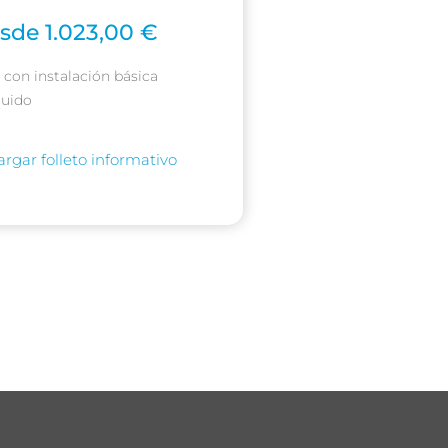
sde 1.023,00 €
s con instalación básica
luido
rgar folleto informativo