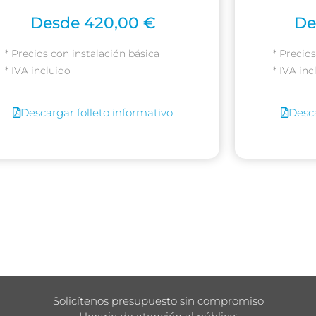
Desde 420,00 €
De
* Precios con instalación básica
* Precio
* IVA incluido
* IVA inc
Descargar folleto informativo
Desca
Solicítenos presupuesto sin compromiso